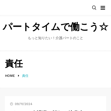
Skip
to
content
パートタイムで働こう☆
もっと知りたい！介護パートのこと
責任
HOME
責任
09/11/2024